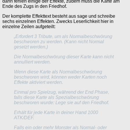
dann fehlen einige der Effekte, zudem muss die Karte am
Ende des Zugs in den Friedhof.
Der komplette Effekttext besteht aus sage und schreibe
sechs einzelnen Effekten. Zwecks Leserlichkeit hier in
einzelne Zeilen aufgeteilt:
„
Erfordert 3 Tribute, um als Normalbeschwörung
beschworen zu werden. (Kann nicht Normal
gesetzt werden.)
Die Normalbeschwörung dieser Karte kann nicht
annulliert werden.
Wenn diese Karte als Normalbeschwörung
beschworen wird, können weder Karten noch
Effekte aktiviert werden.
Einmal pro Spielzug, während der End Phase,
falls diese Karte als Spezialbeschwörung
beschworen wurde: Lege sie auf den Friedhof.
Erhält für jede Karte in deiner Hand 1000
ATK/DEF.
Falls ein oder mehr Monster als Normal- oder