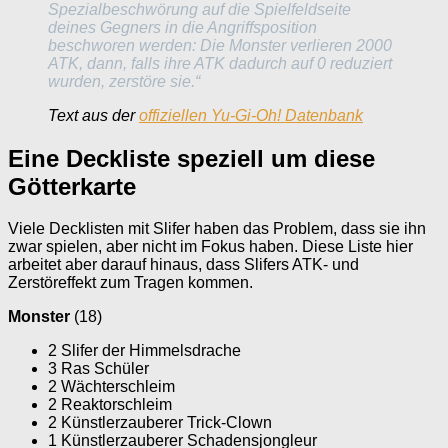
Spezialbeschwörung auf die Spielfeldseite
deines Gegners in die Angriffsposition
beschworen werden: Die Monster verlieren 2000
ATK, dann, falls ihre ATK dadurch auf 0 reduziert
wurden, zerstöre sie.“
Text aus der
offiziellen Yu-Gi-Oh! Datenbank
Eine Deckliste speziell um diese
Götterkarte
Viele Decklisten mit Slifer haben das Problem, dass sie ihn
zwar spielen, aber nicht im Fokus haben. Diese Liste hier
arbeitet aber darauf hinaus, dass Slifers ATK- und
Zerstöreffekt zum Tragen kommen.
Monster
(18)
2 Slifer der Himmelsdrache
3 Ras Schüler
2 Wächterschleim
2 Reaktorschleim
2 Künstlerzauberer Trick-Clown
1 Künstlerzauberer Schadensjongleur