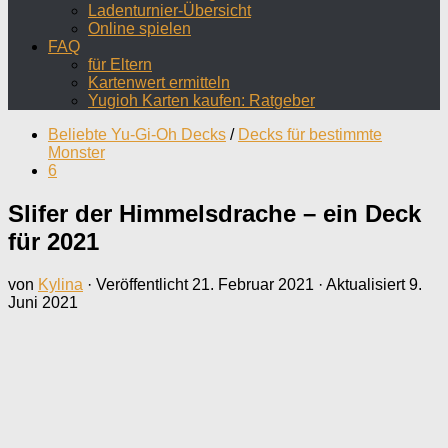
Ladenturnier-Übersicht
Online spielen
FAQ
für Eltern
Kartenwert ermitteln
Yugioh Karten kaufen: Ratgeber
Beliebte Yu-Gi-Oh Decks
/
Decks für bestimmte
Monster
6
Slifer der Himmelsdrache – ein Deck
für 2021
von
Kylina
· Veröffentlicht
21. Februar 2021
· Aktualisiert
9.
Juni 2021