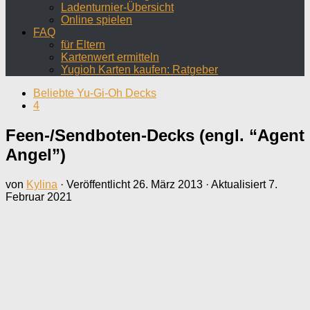
Ladenturnier-Übersicht
Online spielen
FAQ
für Eltern
Kartenwert ermitteln
Yugioh Karten kaufen: Ratgeber
Beliebte Yu-Gi-Oh Decks
4
Feen-/Sendboten-Decks (engl. “Agent
Angel”)
von
Kylina
· Veröffentlicht
26. März 2013
· Aktualisiert
7.
Februar 2021