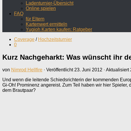
Ladenturnier-Übersicht
Online spielen
FAQ
für Eltern
Kartenwert ermitteln
Yugioh Karten kaufen: Ratgeber
Coverage
/
Hochzeitsturnier
0
Kurz Nachgeharkt: Was wünscht ihr d
von
Nimrod Hellfire
· Veröffentlicht
23. Juni 2012
· Aktualisiert
Und wenn die leitende Schiedsrichterin der kommenden Europ
Gi-Oh! Prominenz angereist. Zum Teil haben wir hier Spieler
dem Brautpaar?