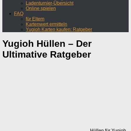
Ladenturnier-Übersicht
Online spielen
FAQ
für Eltern
Kartenwert ermitteln
Yugioh Karten kaufen: Ratgeber
Yugioh Hüllen – Der
Ultimative Ratgeber
Hüllen für Yugioh