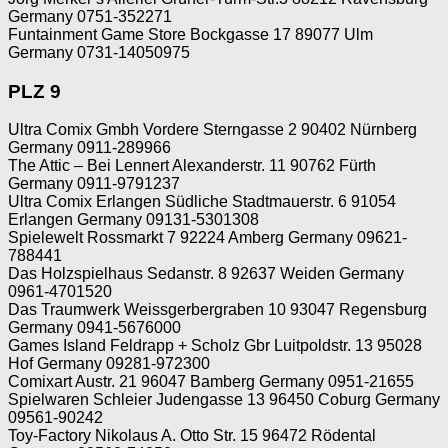
Germany 0751-352271
Funtainment Game Store Bockgasse 17 89077 Ulm
Germany 0731-14050975
PLZ 9
Ultra Comix Gmbh Vordere Sterngasse 2 90402 Nürnberg
Germany 0911-289966
The Attic – Bei Lennert Alexanderstr. 11 90762 Fürth
Germany 0911-9791237
Ultra Comix Erlangen Südliche Stadtmauerstr. 6 91054
Erlangen Germany 09131-5301308
Spielewelt Rossmarkt 7 92224 Amberg Germany 09621-
788441
Das Holzspielhaus Sedanstr. 8 92637 Weiden Germany
0961-4701520
Das Traumwerk Weissgerbergraben 10 93047 Regensburg
Germany 0941-5676000
Games Island Feldrapp + Scholz Gbr Luitpoldstr. 13 95028
Hof Germany 09281-972300
Comixart Austr. 21 96047 Bamberg Germany 0951-21655
Spielwaren Schleier Judengasse 13 96450 Coburg Germany
09561-90242
Toy-Factory Nikolaus A. Otto Str. 15 96472 Rödental