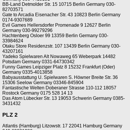
BB-Land Detmolder Str. 15 10715 Berlin Germany 030-
82703571
Gate to Arcadia Eisenacher Str. 43 10823 Berlin Germany
0174-9307689
Evil Games Hellersdorfer Promenade 9 12627 Berlin
Germany 030-99279296
Hachtenberg Osloer 99 13359 Berlin Germany 030-
33984624
Otaku Store Residenzstr. 107 13439 Berlin Germany 030-
43207161
Yadeko Spielwaren Alt Nowaweg 65 Weberpark 14482
Potsdam Germany 0331-64730342
Funny Games Leipziger Platz 8 15232 Frankfurt (Oder)
Germany 0335-4013858
Babyausstattung U. Spielwaren S. Höwner Breite Str. 36
15306 Seelow Germany 03346-845904
Fantastische Welten Doberaner Strasse 110-112 18057
Rostock Germany 0175 528 14 13
Das Atom Lübecker Str. 13 19053 Schwerin Germany 0385-
3431432
PLZ 2
Atlantis (Hamburg) Litzowstr. 17 22041 Hamburg Germany