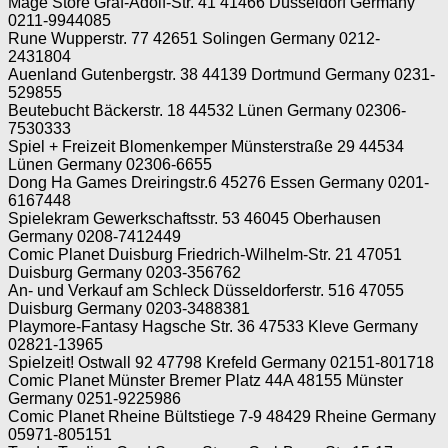
Mage Store Graf-Adolf-Str. 41 41466 Düsseldorf Germany
0211-9944085
Rune Wupperstr. 77 42651 Solingen Germany 0212-
2431804
Auenland Gutenbergstr. 38 44139 Dortmund Germany 0231-
529855
Beutebucht Bäckerstr. 18 44532 Lünen Germany 02306-
7530333
Spiel + Freizeit Blomenkemper Münsterstraße 29 44534
Lünen Germany 02306-6655
Dong Ha Games Dreiringstr.6 45276 Essen Germany 0201-
6167448
Spielekram Gewerkschaftsstr. 53 46045 Oberhausen
Germany 0208-7412449
Comic Planet Duisburg Friedrich-Wilhelm-Str. 21 47051
Duisburg Germany 0203-356762
An- und Verkauf am Schleck Düsseldorferstr. 516 47055
Duisburg Germany 0203-3488381
Playmore-Fantasy Hagsche Str. 36 47533 Kleve Germany
02821-13965
Spielzeit! Ostwall 92 47798 Krefeld Germany 02151-801718
Comic Planet Münster Bremer Platz 44A 48155 Münster
Germany 0251-9225986
Comic Planet Rheine Bültstiege 7-9 48429 Rheine Germany
05971-805151