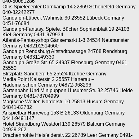
040-60081286
Ollis Spielecenter Dornkamp 14 22869 Schenefeld Germany
040-82242277
Gandalph-Lübeck Wahmstr. 30 23552 Lübeck Germany
0451-76684
Gandalph-Fantasy, Spiele, Bücher Sophienblatt 19 24103
Kiel Germany 0431-979934
Atlantis-Fantasyshop Gänsemarkt 1-3 24534 Neumünster
Germany 04321/2514660
Gandalph Rendsburg Altstadtpassage 24768 Rendsburg
Germany 04331149330
Gandalph Große Str. 65 24937 Flensburg Germany 0461-
25550
Blitzplatz Sandberg 65 25524 Itzehoe Germany
Media Point Kaiserstr. 2 25557 Hanerau –
Hademarschen Germany 04872-968296
Gartenbahn Und Minipuppen Husumer Str. 82 25746 Heide
Germany 0481-78704999
Magische Welten Norderstr. 10 25813 Husum Germany
04841-82732
Anspielbar Harreweg 153 B 26133 Oldenburg Germany
0441-9491147
Hotel Strandburg Westdorf 139 26579 Baltrum Germany
04939-262
Drachenhöhle Heisfelderstr. 22 26789 Leer Germany 0491-