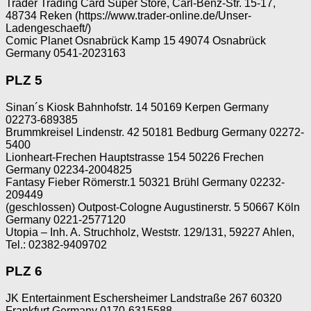
Trader Trading Card Super Store, Carl-Benz-Str. 15-17,
48734 Reken (https://www.trader-online.de/Unser-
Ladengeschaeft/)
Comic Planet Osnabrück Kamp 15 49074 Osnabrück
Germany 0541-2023163
PLZ 5
Sinan´s Kiosk Bahnhofstr. 14 50169 Kerpen Germany
02273-689385
Brummkreisel Lindenstr. 42 50181 Bedburg Germany 02272-
5400
Lionheart-Frechen Hauptstrasse 154 50226 Frechen
Germany 02234-2004825
Fantasy Fieber Römerstr.1 50321 Brühl Germany 02232-
209449
(geschlossen) Outpost-Cologne Augustinerstr. 5 50667 Köln
Germany 0221-2577120
Utopia – Inh. A. Struchholz, Weststr. 129/131, 59227 Ahlen,
Tel.: 02382-9409702
PLZ 6
JK Entertainment Eschersheimer Landstraße 267 60320
Frankfurt Germany 0170-6315588