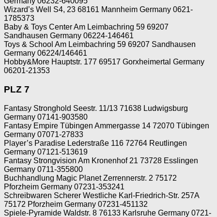
Germany 06232-640095
Wizard’s Well S4, 23 68161 Mannheim Germany 0621-
1785373
Baby & Toys Center Am Leimbachring 59 69207
Sandhausen Germany 06224-146461
Toys & School Am Leimbachring 59 69207 Sandhausen
Germany 06224/146461
Hobby&More Hauptstr. 177 69517 Gorxheimertal Germany
06201-21353
PLZ 7
Fantasy Stronghold Seestr. 11/13 71638 Ludwigsburg
Germany 07141-903580
Fantasy Empire Tübingen Ammergasse 14 72070 Tübingen
Germany 07071-27833
Player’s Paradise Lederstraße 116 72764 Reutlingen
Germany 07121-513619
Fantasy Strongvision Am Kronenhof 21 73728 Esslingen
Germany 0711-355800
Buchhandlung Magic Planet Zerrennerstr. 2 75172
Pforzheim Germany 07231-353241
Schreibwaren Scherer Westliche Karl-Friedrich-Str. 257A
75172 Pforzheim Germany 07231-451132
Spiele-Pyramide Waldstr. 8 76133 Karlsruhe Germany 0721-