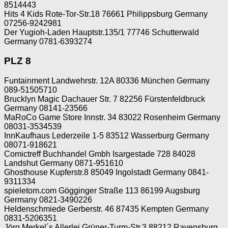
8514443
Hits 4 Kids Rote-Tor-Str.18 76661 Philippsburg Germany
07256-9242981
Der Yugioh-Laden Hauptstr.135/1 77746 Schutterwald
Germany 0781-6393274
PLZ 8
Funtainment Landwehrstr. 12A 80336 München Germany
089-51505710
Brucklyn Magic Dachauer Str. 7 82256 Fürstenfeldbruck
Germany 08141-23566
MaRoCo Game Store Innstr. 34 83022 Rosenheim Germany
08031-3534539
InnKaufhaus Lederzeile 1-5 83512 Wasserburg Germany
08071-918621
Comictreff Buchhandel Gmbh Isargestade 728 84028
Landshut Germany 0871-951610
Ghosthouse Kupferstr.8 85049 Ingolstadt Germany 0841-
9311334
spieletom.com Gögginger Straße 113 86199 Augsburg
Germany 0821-3490226
Heldenschmiede Gerberstr. 46 87435 Kempten Germany
0831-5206351
Jörg Merkel´s Allerlei Grüner-Turm-Str.3 88212 Ravensburg