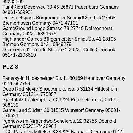
99233309
Fun4Kids Deverweg 39-45 26871 Papenburg Germany
04961-669931
Der Spielspass Bürgermeister Schmidt.Str. 116 27568
Bremerhaven Germany 0471-47101
GameGround Lange Strasse 78 27749 Delmenhorst
Germany 04221-6851675
Highlander Games Bürgermeister-Smidt-Str. 41 28195
Bremen Germany 0421-6849279
4Gamers e.K. Runde Strasse 2 29221 Celle Germany
05141-2106610
PLZ 3
Fantasy-In Hildesheimer Str. 11 30169 Hannover Germany
0511-667799
Deep Red Movie Shop Arnekenstr. 5 31134 Hildesheim
Germany 05121-1775857
Spielplatz Echternplatz 7 31224 Peine Germany 05171-
988139
Game Land Südstr. 30 31515 Wunstorf Germany 05031-
176521
Irgendwo im Nirgendwo Schülerstr. 22 32756 Detmold
Germany 05231-7428984
TCG Paradies Mittelstr. 3 34225 Baunatal Germany 0172-