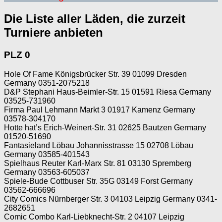
Die Liste aller Läden, die zurzeit
Turniere anbieten
PLZ 0
Hole Of Fame Königsbrücker Str. 39 01099 Dresden
Germany 0351-2075218
D&P Stephani Haus-Beimler-Str. 15 01591 Riesa Germany
03525-731960
Firma Paul Lehmann Markt 3 01917 Kamenz Germany
03578-304170
Hotte hat’s Erich-Weinert-Str. 31 02625 Bautzen Germany
01520-51690
Fantasieland Löbau Johannisstrasse 15 02708 Löbau
Germany 03585-401543
Spielhaus Reuter Karl-Marx Str. 81 03130 Spremberg
Germany 03563-605037
Spiele-Bude Cottbuser Str. 35G 03149 Forst Germany
03562-666696
City Comics Nürnberger Str. 3 04103 Leipzig Germany 0341-
2682651
Comic Combo Karl-Liebknecht-Str. 2 04107 Leipzig