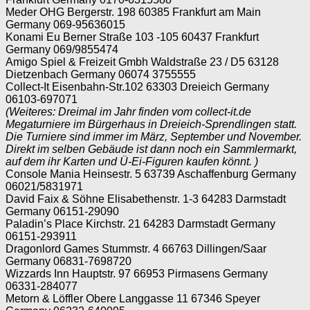
Meder OHG Bergerstr. 198 60385 Frankfurt am Main
Germany 069-95636015
Konami Eu Berner Straße 103 -105 60437 Frankfurt
Germany 069/9855474
Amigo Spiel & Freizeit Gmbh Waldstraße 23 / D5 63128
Dietzenbach Germany 06074 3755555
Collect-It Eisenbahn-Str.102 63303 Dreieich Germany
06103-697071
(Weiteres: Dreimal im Jahr finden vom collect-it.de
Megaturniere im Bürgerhaus in Dreieich-Sprendlingen statt.
Die Turniere sind immer im März, September und November.
Direkt im selben Gebäude ist dann noch ein Sammlermarkt,
auf dem ihr Karten und Ü-Ei-Figuren kaufen könnt. )
Console Mania Heinsestr. 5 63739 Aschaffenburg Germany
06021/5831971
David Faix & Söhne Elisabethenstr. 1-3 64283 Darmstadt
Germany 06151-29090
Paladin’s Place Kirchstr. 21 64283 Darmstadt Germany
06151-293911
Dragonlord Games Stummstr. 4 66763 Dillingen/Saar
Germany 06831-7698720
Wizzards Inn Hauptstr. 97 66953 Pirmasens Germany
06331-284077
Metorn & Löffler Obere Langgasse 11 67346 Speyer