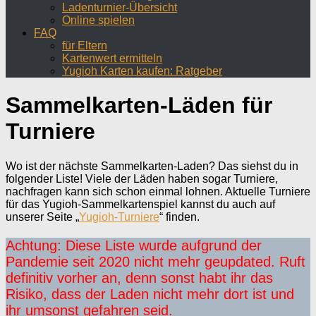
Ladenturnier-Übersicht
Online spielen
FAQ
für Eltern
Kartenwert ermitteln
Yugioh Karten kaufen: Ratgeber
Sammelkarten-Läden für
Turniere
Wo ist der nächste Sammelkarten-Laden? Das siehst du in
folgender Liste! Viele der Läden haben sogar Turniere,
nachfragen kann sich schon einmal lohnen. Aktuelle Turniere
für das Yugioh-Sammelkartenspiel kannst du auch auf
unserer Seite „
Yugioh-Turniere
“ finden.
Achtung: Diese Liste wurde aufgrund der
Pandemie seit 2020 nicht mehr geupdated. Ruft
definitiv vorher an, denn sonst habt ihr das
Risiko, dass der Laden nicht mehr dort ist und
ihr umsonst gefahren seid.