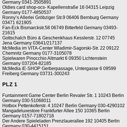
Germany 0341-3505891
Oldies card shop-ocs- Kapellenstraße 16 04315 Leipzig
Germany 0177-4850537
Ronny’s Allerlei Gröbziger Str.9 06406 Bernburg Germany
03471 621905
Fan-Eck Bismarckstr.58 06749 Bitterfeld Germany 03493-
21615
Gottschalch Büro & Geschenkhaus Kesslerstr. 12 07745
Jena Germany 03641/217137
McMedia im VITA-Center Wladimir-Sagorski-Str. 22 09122
Chemnitz Germany 0177-3105078
Spielwaren Pinocchio Altmarkt 6 09350 Lichtenstein
Germany 037204-82185
McMedia iE-SHOP Gerberpassage, Untergasse 6 09599
Freiberg Germany 03731-300243
PLZ 1
Funtainment Game Center Berlin Revaler Str. 1 10243 Berlin
Germany 030-51068011
Hotbox Pettenkoferstr. 4 10247 Berlin Germany 030-4290102
Mangadeluxestore Frankfurter Allee 150 10365 Berlin
Germany 0157-71802718
Der Andere Spieleladen Prenzlauerallee 192 10405 Berlin
Germany 030-4415151