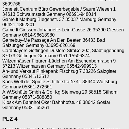
3609766
Joneleit Centrum Büro Gewerbegebiet/ Saure Wiesen 1
34613 Schwalmstadt Germany 06691-948014
Game It Marburg Biegenstr. 37 35037 Marburg Germany
06421-1862301
Game It Giessen Johannette-Lein-Gasse 26 35390 Giessen
Germany 0614-96618980
Gamebuy-Me Passage An Den Beeten 36433 Bad
Salzungen Germany 03695-620169
Cardplayers Göttingen Düstere Straße 20a, Stadtjugendring
37073 Göttingen Germany 0151-15506374
Witzenhäuser Figuren-Lädchen Am Eschenbornrasen 9
37213 Witzenhausen Germany 05542-999913
An- und Verkauf Pinkepank Fischzug 7 38226 Salzgitter
Germany 05341/13512
Kai’s Welt der Spiele Schillerstraße 41 38440 Wolfsburg
Germany 05361-272661
A.W.Schütte Gmbh & Co. Kg Steinweg 29 38518 Gifhorn
Germany 05371-588850
Kiosk Am Bahnhof Oker Bahnhofstr. 48 38642 Goslar
Germany 05321-65261
PLZ 4