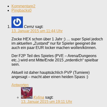
Kommentare
2
Pingbacks
0
Cernz
sagt:
13. Januar 2015 um 11:44 Uhr
Zocke HEX schon über 1 Jahr :) … super Spiel jedoch
im aktuellen „Zustand“ nur für Spieler geeignet die
auch ein paar EUR locker machen wollen/können.
Der F2P Teil des Spieles (PVE – Arena/Dungeons
etc..) wird erst Mitte/Ende 2015 „ordentlich“ spielbar
sein.
Aktuell ist daher hauptsächlich PVP (Turniere)
angesagt – macht aber einen heiden Spass :)
Antworten
Kylina
sagt:
13. Januar 2015 um 19:11 Uhr