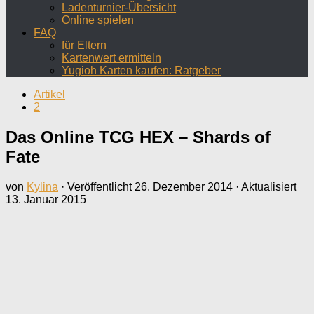
Ladenturnier-Übersicht
Online spielen
FAQ
für Eltern
Kartenwert ermitteln
Yugioh Karten kaufen: Ratgeber
Artikel
2
Das Online TCG HEX – Shards of
Fate
von
Kylina
· Veröffentlicht
26. Dezember 2014
· Aktualisiert
13. Januar 2015