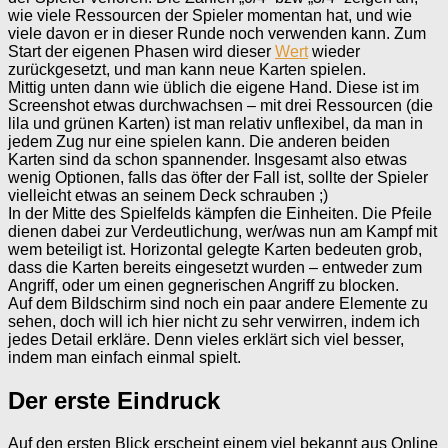
wie viele Ressourcen der Spieler momentan hat, und wie
viele davon er in dieser Runde noch verwenden kann. Zum
Start der eigenen Phasen wird dieser
Wert
wieder
zurückgesetzt, und man kann neue Karten spielen.
Mittig unten dann wie üblich die eigene Hand. Diese ist im
Screenshot etwas durchwachsen – mit drei Ressourcen (die
lila und grünen Karten) ist man relativ unflexibel, da man in
jedem Zug nur eine spielen kann. Die anderen beiden
Karten sind da schon spannender. Insgesamt also etwas
wenig Optionen, falls das öfter der Fall ist, sollte der Spieler
vielleicht etwas an seinem Deck schrauben ;)
In der Mitte des Spielfelds kämpfen die Einheiten. Die Pfeile
dienen dabei zur Verdeutlichung, wer/was nun am Kampf mit
wem beteiligt ist. Horizontal gelegte Karten bedeuten grob,
dass die Karten bereits eingesetzt wurden – entweder zum
Angriff, oder um einen gegnerischen Angriff zu blocken.
Auf dem Bildschirm sind noch ein paar andere Elemente zu
sehen, doch will ich hier nicht zu sehr verwirren, indem ich
jedes Detail erkläre. Denn vieles erklärt sich viel besser,
indem man einfach einmal spielt.
Der erste Eindruck
Auf den ersten Blick erscheint einem viel bekannt aus Online