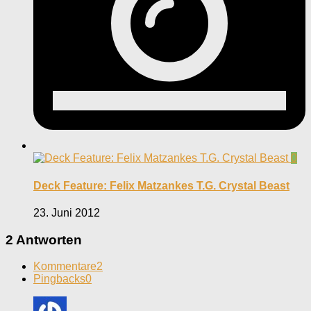
0
Deck Feature: Felix Matzankes T.G. Crystal Beast
23. Juni 2012
2 Antworten
Kommentare
2
Pingbacks
0