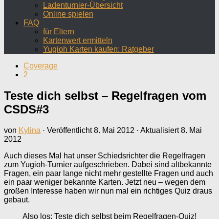
Ladenturnier-Übersicht
Online spielen
FAQ
für Eltern
Kartenwert ermitteln
Yugioh Karten kaufen: Ratgeber
Coverage
2
Teste dich selbst – Regelfragen vom
CSDS#3
von
Kylina
· Veröffentlicht
8. Mai 2012
· Aktualisiert
8. Mai
2012
Auch dieses Mal hat unser Schiedsrichter die Regelfragen
zum Yugioh-Turnier aufgeschrieben. Dabei sind altbekannte
Fragen, ein paar lange nicht mehr gestellte Fragen und auch
ein paar weniger bekannte Karten. Jetzt neu – wegen dem
großen Interesse haben wir nun mal ein richtiges Quiz draus
gebaut.
Also los: Teste dich selbst beim Regelfragen-Quiz!